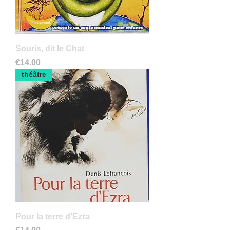
Souris, dit le Chat
Prix
€14.00
théâtre
Pour la terre d'Ezra
Prix