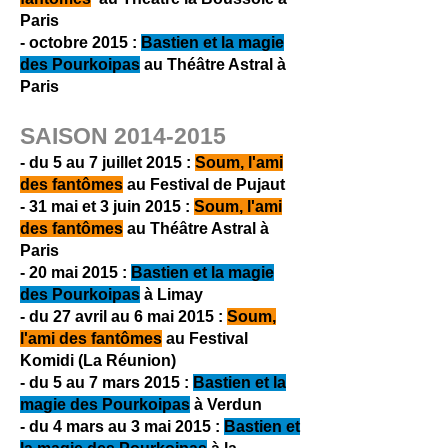
Paris
- octobre 2015 :
Bastien et la magie
des Pourkoipas
au Théâtre Astral à
Paris
SAISON
2014-2015
- du 5 au 7 juillet 2015 :
Soum, l'ami
des fantômes
au Festival de Pujaut
- 31 mai et 3 juin 2015 :
Soum, l'ami
des fantômes
au Théâtre Astral à
Paris
- 20 mai 2015 :
Bastien et la magie
des Pourkoipas
à Limay
- du 27 avril au 6 mai 2015 :
Soum,
l'ami des fantômes
au Festival
Komidi (La Réunion)
- du 5 au 7 mars 2015 :
Bastien et la
magie des Pourkoipas
à Verdun
- du 4 mars au 3 mai 2015 :
Bastien et