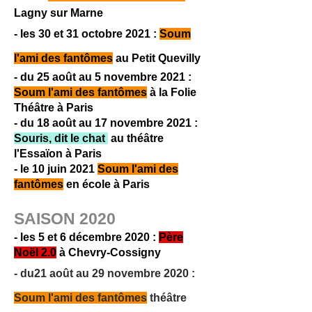
Lagny sur Marne
- les 30 et 31 octobre 2021 :
Soum
l'ami des fantômes
au Petit Quevilly
- du 25 août au 5 novembre 2021 :
Soum l'ami des fantômes
à la Folie
Théâtre à Paris
- du 18 août au 17 novembre 2021 :
Souris, dit le chat
au théâtre
l'Essaïon à Paris
- le 10 juin 2021
Soum l'ami des
fantômes
en école à Paris
SAISON 2020
- les 5 et 6 décemb
re
2020 :
Père
Noël 2.0
à Chevry-Cossigny
- du21 août au 2
9 novembre 2020 :
Soum l'ami des fantômes
théâtre