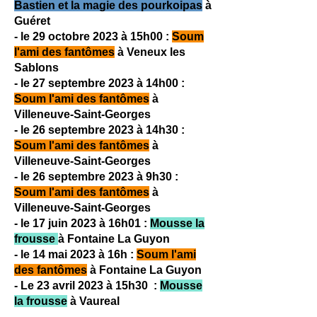
Bastien et la magie des pourkoipas
à
Guéret
- le 29 octobre 2023
à 15h00
:
Soum
l'ami des fantômes
à Ve
neux les
Sablons
- le 27 septembre 2023 à 14h00 :
Soum l'ami des fantômes
à
Villeneuve-Saint-Georges
- le 26
septembre 2023 à 14h30 :
Soum l'ami des fantômes
à
Villeneuve-Saint-Georges
- le 26 septembre 2023 à 9
h30 :
Soum l'ami des fantômes
à
Villeneuve-Saint-Georges
- le 17 juin 2023 à 16h01 :
Mousse la
frousse
à Fontaine La
Guyon
- le 14 mai 2023 à 16h :
Soum l'ami
des fantômes
à Fontaine La Guyon
- Le 23 avril 2023 à 15h30 :
Mousse
la frousse
à
Vaureal