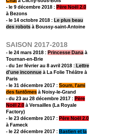
Chat
à Clichy-sous-Bois
- le 9 décembre 2018 :
Père Noël 2.0
à Bezons
- le 14 octobre 2018 :
Le plus beau
des robots
à B
oussy-saint-Antoine
SAISON
2017-2018
- le 24 mars 2018 :
Princesse Dana
à
Tournan-en-Brie
- du 1er février au 8 avril 2018 :
Lettre
d'une inconnue
à La Folie Théâtre à
Paris
- le 31 décembre 2017 :
Soum, l'ami
des fantômes
à Noisy-le-Grand
- du 23 au 28 décembre 2017 :
Père
Noël 2.0
à Versailles (La Royale
Factory)
- le 23 décembre 2017 :
Père Noël 2.0
à Fameck
- le 22 décembre 2017 :
Bastien et la