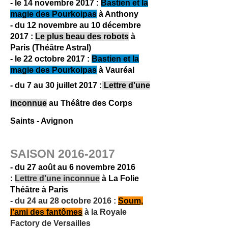
- le 14 novembre 2017 :
Bastien et la
magie des Pourkoipas
à Anthony
- du 12 novembre au 10 décembre
2017 :
Le plus beau des robots
à
Paris (Théâtre Astral)
- le 22 octobre 2017 :
Bastien et la
magie des Pourkoipas
à Vauréal
- du 7 au 30 juillet 2017 :
Lettre d'une
inconnue
au Théâtre des Corps
Saints - Avignon
SAISON
2016-2017
- du 27 août au 6 novembre 2016
:
Lettre d'une inconnue
à La Folie
Théâtre à Paris
-
du 24 au 28 octobre 2016
:
Soum,
l'ami des fantômes
à la
Royale
Factory de Versailles