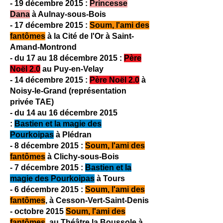
- 19 décembre 2015 :
Princesse
Dana
à Aulnay-sous-Bois
- 17 décembre 2015 :
Soum, l'ami des
fantômes
à la Cité de l'Or à Saint-
Amand-Montrond
- du 17 au 18 décembre 2015 :
Père
Noël 2.0
au Puy-en-Velay
- 14 décembre 2015 :
Père Noël 2.0
à
Noisy-le-Grand (représentation
privée TAE)
- du 14 au 16 décembre 2015
:
Bastien et la magie des
Pourkoipas
à Plédran
- 8 décembre 2015 :
Soum, l'ami des
fantômes
à Clichy-sous-Bois
- 7 décembre 2015 :
Bastien et la
magie des Pourkoipas
à Tours
- 6 décembre 2015 :
Soum, l'ami des
fantômes
, à Cesson-Vert-Saint-Denis
- octobre 2015
Soum, l'ami des
fantômes
au Théâtre la Boussole à