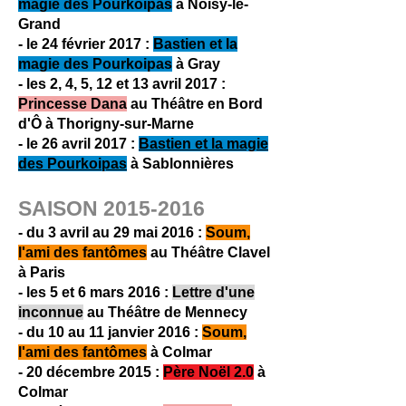
magie des Pourkoipas
à Noisy-le-
Grand
- le 24 février 2017 :
Bastien et la
magie des Pourkoipas
à Gray
- les 2, 4, 5, 12 et 13 avril 2017 :
Princesse Dana
au Théâtre en Bord
d'Ô à Thorigny-sur-Marne
- le 26 avril 2017 :
Bastien et la magie
des Pourkoipas
à Sablonnières
SAISON
2015-2016
- du 3 avril au 29 mai 2016 :
Soum,
l'ami des fantômes
au Théâtre Clavel
à Paris
- les 5 et 6 mars 2016 :
Lettre d'une
inconnue
au Théâtre de Mennecy
- du 10 au 11 janvier 2016 :
Soum,
l'ami des fantômes
à Colmar
- 20 décembre 2015 :
Père Noël 2.0
à
Colmar