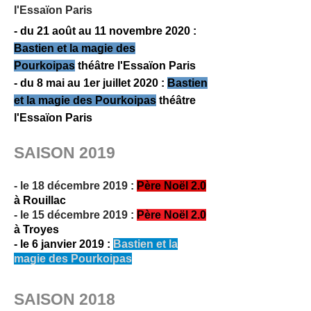
l'Essaïon Paris
-
du 21 août au 11 nov
embre 2020 :
Bastien et la magie des
Pourkoipas
théâtre l'Essaïon Paris
- du 8 mai au 1er juillet 2020 :
Bastien
et la magie des
Pourkoipas
théâtre
l'Essaïon Paris
SAISON 2019
- le 18 d
écembre 2019 :
Père N
oël 2.0
à Rouillac
- le 15 décembre 2019 :
Père Noël 2.0
à Troyes
- le 6 janvier 2019 :
Bastien et la
magie des Pourkoipas
SAISON 2018