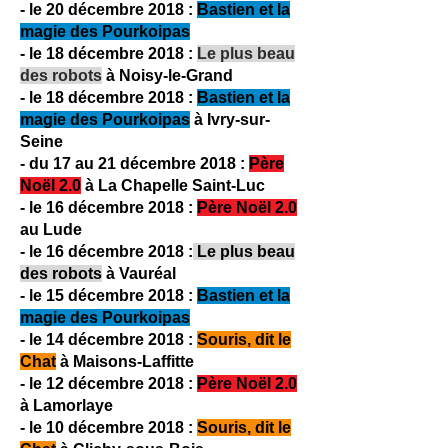
- le 20 décembre 2018 :
Bastien et la
magie des Pourkoipas
- le 18 décembre 2018
:
Le plus beau
des robots
à Noisy-le-Grand
- le 18 décembre 2018 :
Bastien et la
magie des Pourkoipas
à Ivry-sur-
Seine
- du 17 au 21 décembre 2018 :
Père
Noël 2.0
à La Chapelle Saint-Luc
- le 16 décembre 2018 :
Père Noël 2.0
au Lude
- le 16 décembre 2018 :
Le plus beau
des robots
à Vauréal
- le 15 décembre 2018 :
Bastien et la
magie des Pourkoipas
- le 14 décembre 2018
:
Souris, dit le
Chat
à Maisons-Laffitte
- le 12 décembre 2018
:
Père Noël 2.0
à Lamorlaye
- le 10 décembre 2018 :
Souris, dit le