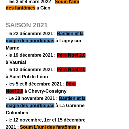
- les 3 et 4 mars 2022 :
Soum l'ami
des fantômes
à Gien
SAISON 2021
- le 22 décembre 2021 :
Bastien et la
magie
des pourkoipas
à Lagny sur
Marne
- le 19 décembre 2021 :
Père Noël 2.0
à Vauréal
- le 13 décembre 2021 :
Père Noël 2.0
à Saint Pol de Léon
- les 5 et 6 décembre 2021 :
Père
Noël 2.0
à Chevry-Cossigny
- Le 28 novembre 2021 :
Bastien et la
magie des pourkoipas
à La Garenne
Colombes
- le 12 novembre, 1er et 15 décembre
2021 :
Soum L'ami des fantômes
à