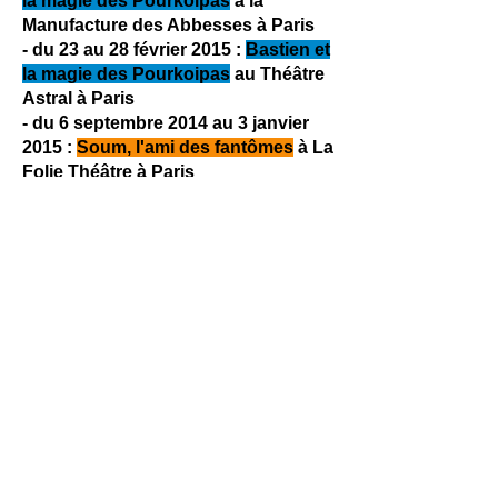
la magie des Pourkoipas
à la
Manufacture des Abbesses à Paris
- du 23 au 28 février 2015 :
Bastien et
la magie des Pourkoipas
au Théâtre
Astral à Paris
- du 6 septembre 2014 au 3 janvier
2015 :
Soum, l'ami des fantômes
à La
Folie Théâtre à Paris
- du 2 juillet 2014 au 3 janvier 2015
:
Bastien et la magie des
Pourkoipas
au Théâtre le Lucernaire
à Paris
- 22 décembre 2014 :
Bastien et la
magie des Pourkoipas
à Noisy-le-
Grand (TAE représentation privée)
- 20 décembre 2014 :
Soum, l'ami des
fantômes
à l'hôpital d'enfants de
Margency pour l'association Tout le
monde chante contre le cancer
- 16 décembre 2014 :
Père Noël 2.0
à
la Cité de l'Or à Saint-Amand-