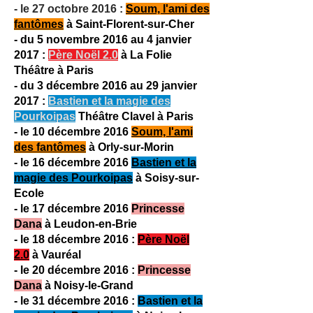
- le 27 octobre 2016 :
Soum, l'ami des
fantômes
à Saint-Florent-sur-Cher
- du 5 novembre 2016 au 4 janvier
2017 :
Père Noël 2.0
à La Folie
Théâtre à Paris
- du 3 décembre 2016 au 29 janvier
2017 :
Bastien et la magie des
Pourkoipas
Théâtre Clavel à Paris
- le 10 décembre 2016
Soum, l'ami
des fantômes
à Orly-sur-Morin
- le 16 décembre 2016
Bastien et la
magie des Pourkoipas
à Soisy-sur-
Ecole
- le 17 décembre 2016
Princesse
Dana
à Leudon-en-Brie
- le 18 décembre 2016 :
Père Noël
2.0
à Vauréal
- le 20 décembre 2016 :
Princesse
Dana
à Noisy-le-Grand
- le 31 décembre 2016 :
Bastien et la