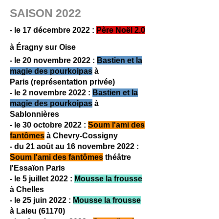
SAISON 2022
- le 17 décembre 2022 :
Père Noël 2.0
à
Éragny sur Oise
- le 20 novembre 2022 :
Bastien et la
magie des pourkoipas
à
Paris
(représentation privée)
- le 2 novembre 2022 :
Bastien et la
magie des pourkoipas
à
Sablonnières
- le 30 octobre 2022 :
Soum l'ami des
fantômes
à Chevry-Cossigny
- du 21 août au 16 novembre 2022 :
Soum l'ami des fantômes
théâtre
l'Essaïon Paris
- le 5 juillet 2022 :
Mousse la frousse
à Chelles
- le 25 juin 2022 :
Mousse la frousse
à Laleu (61170)