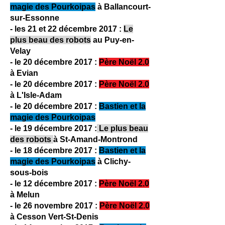
magie des Pourkoipas
à Ballancourt-
sur-Essonne
- les 21 et 22 décembre 2017 :
Le
plus beau des robots
au Puy-en-
Velay
- le 20 décembre 2017 :
Père Noël 2.0
à Evian
​- le 20 décembre 2017 :
Père Noël 2.0
à L'Isle-Adam
- le 20 décembre 2017 :
Bastien et la
magie des Pourkoipas
- le 19 décembre 2017 :
Le plus beau
des robots
à St-Amand-Montrond
- le 18 décembre 2017 :
Bastien et la
magie des Pourkoipas
à Clichy-
sous-bois
​- le 12 décembre 2017 :
Père Noël 2.0
à Melun
​- le 26 novembre 2017 :
Père Noël 2.0
à Cesson Vert-St-Denis