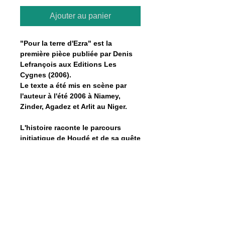
Ajouter au panier
"Pour la terre d'Ezra" est la
première pièce publiée par Denis
Lefrançois aux Editions Les
Cygnes (2006).
Le texte a été mis en scène par
l'auteur à l'été 2006 à Niamey,
Zinder, Agadez et Arlit au Niger.
L'histoire raconte le parcours
initiatique de Houdé et de sa quête
de pluie à travers le désert.
Une fois la commande passée,
merci de transmettre votre adresse
postale sur le courriel de l'auteur
pour la livraison :
lefrancoisdenis@gmail.com