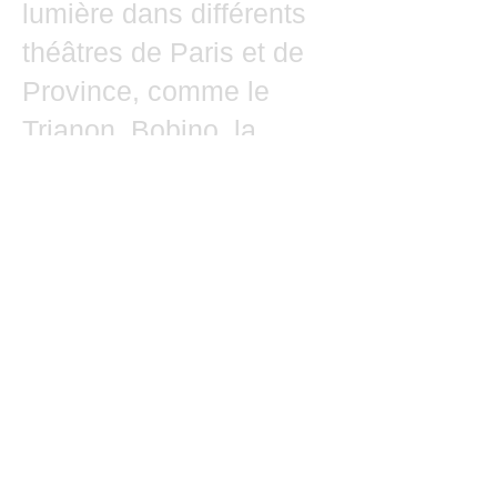
lumière dans différents
théâtres de Paris et de
Province, comme le
Trianon, Bobino, la
Comédie de Paris. En
parallèle, il a été
régisseur général, de
1994 à 1996 au théâtre
Montmartre Galabru ; de
2001 à 2004 au théâtre
de l’Alizé ( Avignon ) ; et
depuis 1996 au théâtre
Le Cabestan (Avignon ).