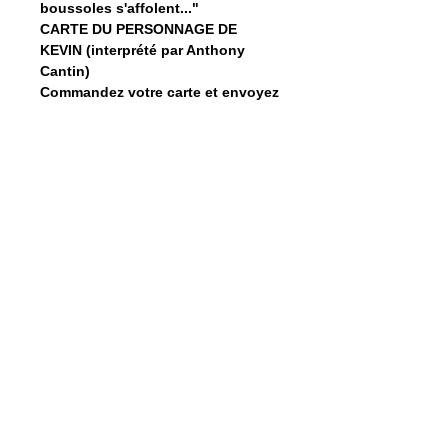
boussoles s'affolent..."
CARTE DU PERSONNAGE DE 
KEVIN (interprété par Anthony 
Cantin)
Commandez votre carte et envoyez 
ensuite un mail à 
ayoye3@gmail.com en 
mentionnant votre nom et votre 
adresse postale.